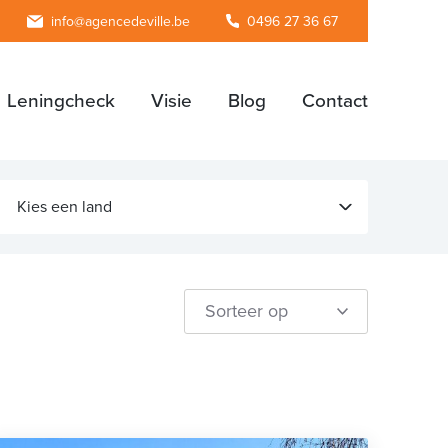
agram
info@agencedeville.be
0496 27 36 67
Leningcheck
Visie
Blog
Contact
Kies een land