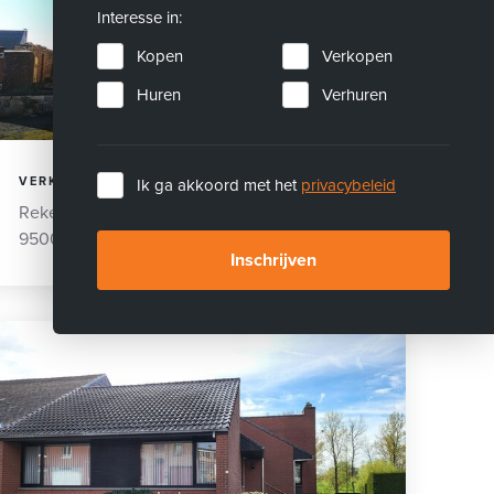
Interesse in:
Kopen
Verkopen
Huren
Verhuren
VERKOCHT
Ik ga akkoord met het
privacybeleid
Rekestraat 26
9500 Zarlardinge
Inschrijven