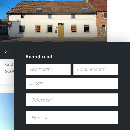
Schrijf u in!
VERKOCHT
Groteweg 356
Voornaam
Familienaam
9500 Overboelare
E-
mailadres*
Telefoon*
Bericht