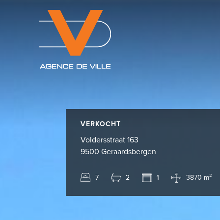
VERKOCHT
Voldersstraat 163
9500 Geraardsbergen
7
2
1
3870 m²