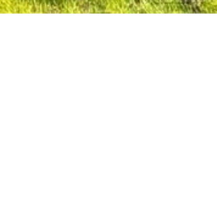
Onze specialiteit?
Verkopen op
eerste bezoekdag!
Contacteer ons.
,
Bekijk ons reeds
verhuurde pand in
Geraardsbergen