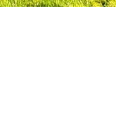
en
et aangelegde zuidgerichte tuin en garage!
 aangelegde zuidgerichte tuin en garage!
aardige materialen zoals eiken parketvloeren, eiken trap
matief.
Lees onze disclaimer.