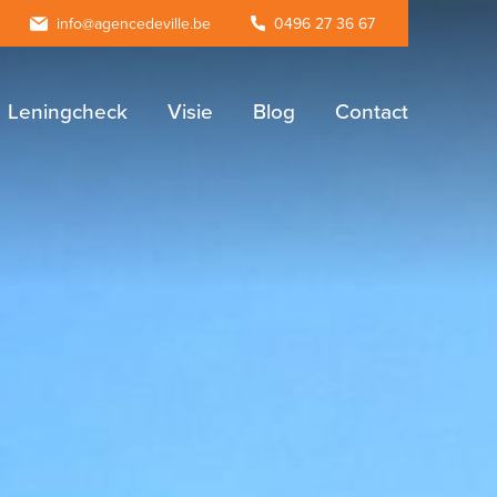
agram
info@agencedeville.be
0496 27 36 67
Leningcheck
Visie
Blog
Contact