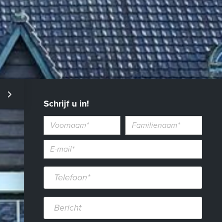
Schrijf u in!
Voornaam
Familienaam
E-
mailadres*
Telefoon*
Bericht