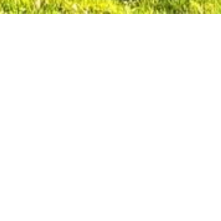
VERKOCHT
Voldersstraat 163, 9500 Geraardsberg
Uniek landhuis op een terrein van 3870m² m
Uniek landhuis op een terrein van 3870m² met
Deze woning is afgewerkt met kwalitatief hoogw
natuurstenen vloeren en schouw. Gr...
De gegevens op deze website zijn louter infor
Locatie