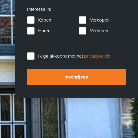
Interesse in:
Kopen
Verkopen
Huren
Verhuren
Ik ga akkoord met het
privacybeleid
Inschrijven