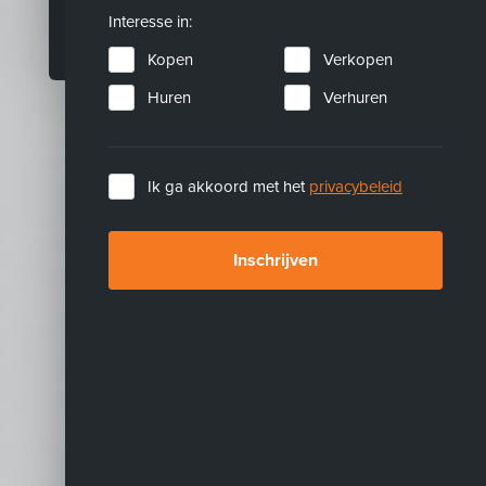
Zoeken
Interesse in:
Kopen
Verkopen
Huren
Verhuren
Ik ga akkoord met het
privacybeleid
Inschrijven