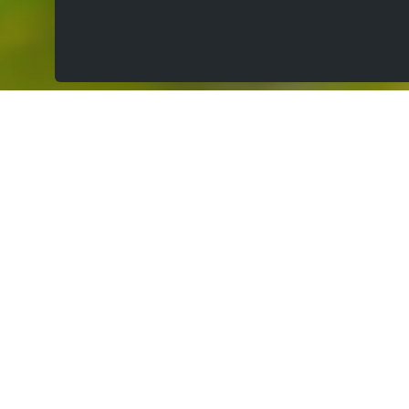
Verkocht op de eerste bezoekdag
Eén bezoekdag, langer hebben we niet nodig om je
woning te verkopen. Al onze dossiers bereiden we zeer
grondig voor. Onze deskundige waardebepaling, een
brede reclamecampagne en professionele support ter
plaatse doen de rest. Zo garanderen we tevreden
kopers én verkopers.
Meer over onze aanpak lees je hier.
Correcte prijs voor je woning
Elk succesverhaal begint met een correcte
waardebepaling. Koop je een woning via Agence De