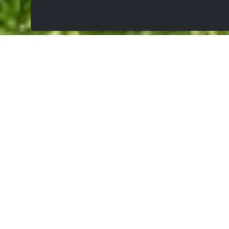
TE KOOP
€ 134.500
Hekkouterstraat , 9570 Deftinge
Routebeschrijving:
bouwgrond voor halfopen bebouwing op 435
gelegen in het hartje van de Vlaamse Ardennen
met panoramisch uitzicht op de velden!
Bouw hier jouw droomwoning met panoramisch