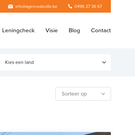
agram
info@agencedeville.be
0496 27 36 67
Leningcheck
Visie
Blog
Contact
Kies een land