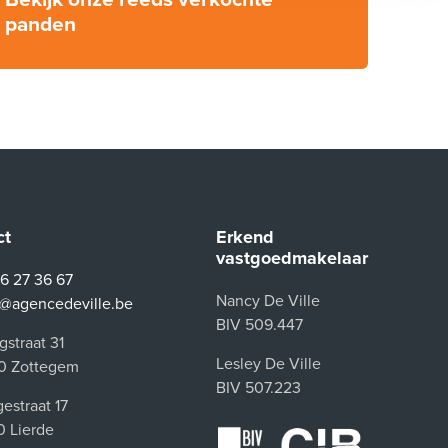
panden
ct
Erkend
vastgoedmakelaar
6 27 36 67
Nancy De Ville
o@agencedeville.be
BIV 509.447
straat 31
Lesley De Ville
0 Zottegem
BIV 507.223
estraat 17
0 Lierde