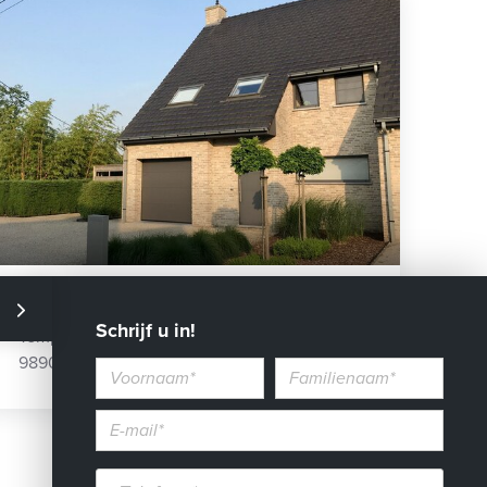
VERKOCHT
Schrijf u in!
Tempelstraat 12 a
9890 Gavere
Voornaam
Familienaam
E-
mailadres*
Telefoon*