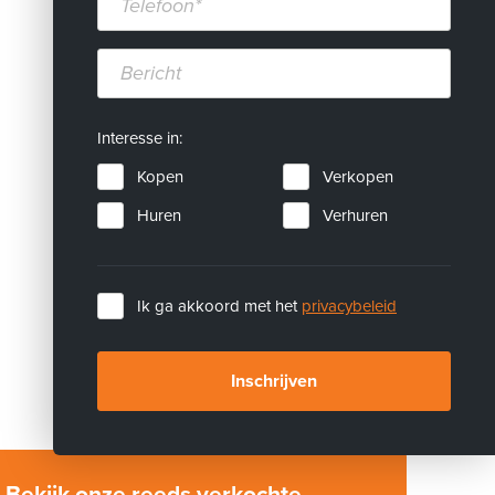
Bericht
Interesse in:
Kopen
Verkopen
Huren
Verhuren
Ik ga akkoord met het
privacybeleid
Inschrijven
Bekijk onze reeds verkochte