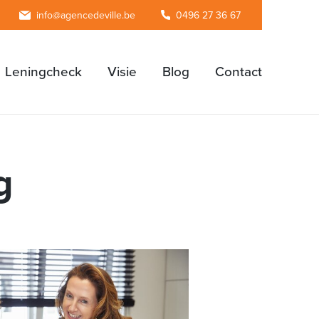
agram
info@agencedeville.be
0496 27 36 67
Leningcheck
Visie
Blog
Contact
g