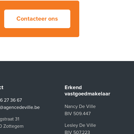
Contacteer ons
ct
Erkend
vastgoedmakelaar
6 27 36 67
Nancy De Ville
o@agencedeville.be
BIV 509.447
straat 31
Lesley De Ville
0 Zottegem
BIV 507.223