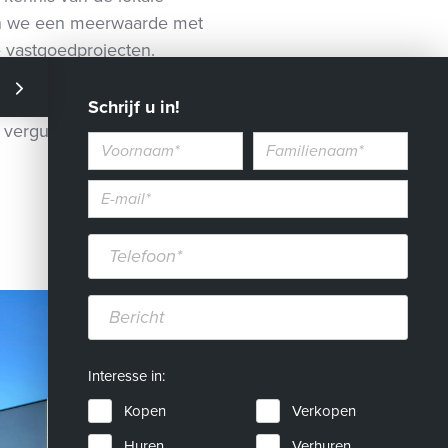
en we een meerwaarde met
 vastgoedprojecten.
e mogelijkheden van elk
Schrijf u in!
e vergunningen en volgen de
Voornaam
Familienaam
E-
mailadres*
Telefoon*
Bericht
Interesse in:
Kopen
Verkopen
Huren
Verhuren