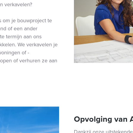
en verkavelen?
is om je bouwproject te
ond of een ander
te termijn aan ons
kkelen. We verkavelen je
ningen of -
kopen of verhuren ze aan
Opvolging van A
Dankzij onze uitstekende