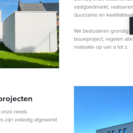
vastgoedmarkt, realiser
duurzame en kwalitatieve
We bestuderen grondig d
bouwproject, regelen all
realisatie op van a tot z.
projecten
k onze reeds
s zijn volledig afgewerkt