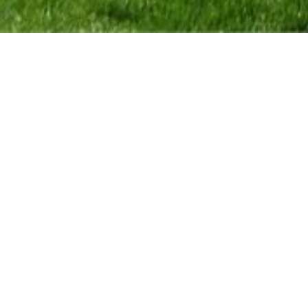
VERKOCHT
Willemsveld 2a, 9660 Brakel
ZAT 25/5 - 1ste BEZOEKDAG OP AFSPRAAK 048
van de Vlaamse Ardennen met uniek uitzicht
ZAT 25/5 - 1ste BEZOEKDAG OP AFSPRAAK 0488
de Vlaamse Ardennen met uniek uitzicht op de
heeft toegang langs de voor- ...
De gegevens op deze website zijn louter infor