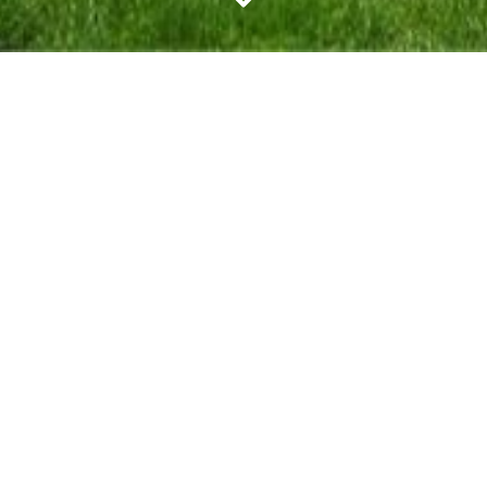
8/85.81.84 Prachtige fermette op 1249m² in het har
 op de velden.
/85.81.84 Prachtige fermette op 1249m² in het hartje 
 velden. Gelegen in een doodlopend straatje. De woning
matief.
Lees onze disclaimer.