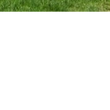
Onze specialiteit?
Verkopen op
eerste bezoekdag!
tje
Contacteer ons.
van