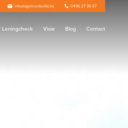
agram
info@agencedeville.be
0496 27 36 67
Leningcheck
Visie
Blog
Contact