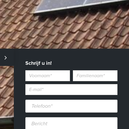
Schrijf u in!
Voornaam
Familienaam
E-
mailadres*
Telefoon*
Bericht