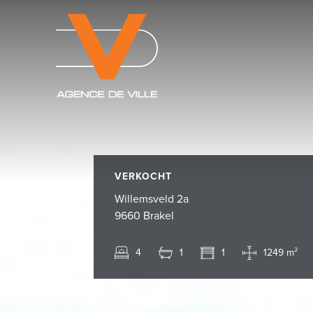
VERKOCHT
Willemsveld 2a
9660 Brakel
4
1
1
1249 m²