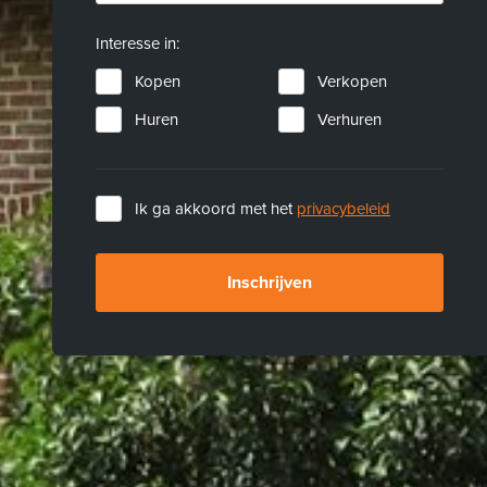
Interesse in:
Kopen
Verkopen
Huren
Verhuren
Ik ga akkoord met het
privacybeleid
Inschrijven