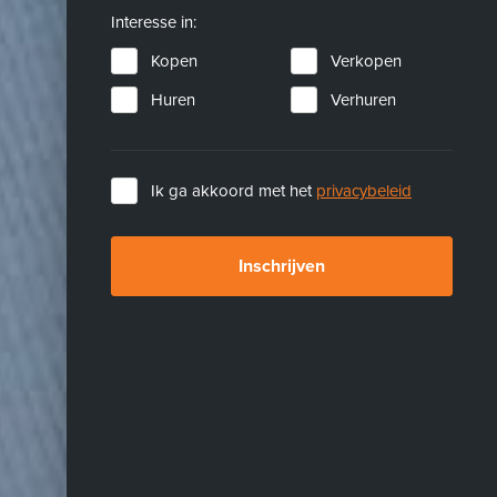
Interesse in:
Kopen
Verkopen
Huren
Verhuren
Ik ga akkoord met het
privacybeleid
Inschrijven