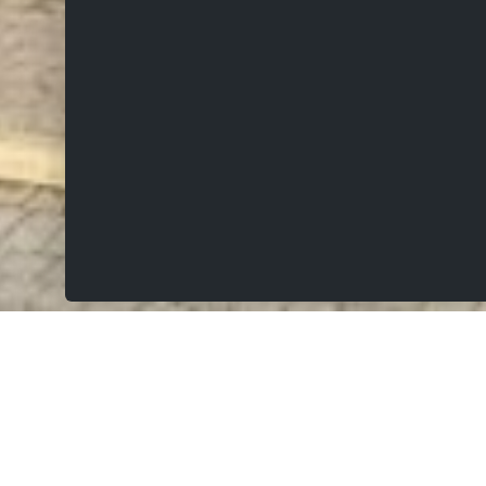
VERKOCHT
Voorhavenlaan 52, 8400 Oostende
Projectgrond met omgevingsvergunning voor het
bouwen van 5 appartementen.