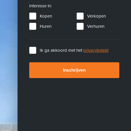
Interesse in:
Kopen
Verkopen
Huren
Verhuren
Ik ga akkoord met het
privacybeleid
Inschrijven