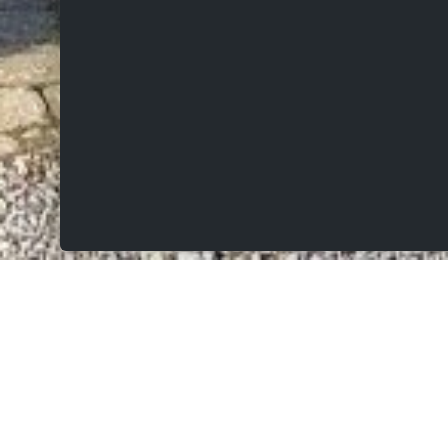
VERKOCHT
Vijfstraat 39, 9620 Zottegem
Prachtige villa op 875m² met mooie aangelegde
tuin, vijver, terrassen en zwembad!