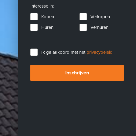
Interesse in:
Kopen
Verkopen
Huren
Verhuren
Ik ga akkoord met het
privacybeleid
Inschrijven