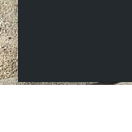
VERKOCHT
Verstraetenplein 9, 9620 Zottegem
Prachtige halfopen bebouwing van 2001 met
zonnige aangelegde tuin, oprit en garage!