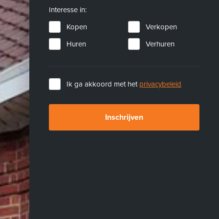
Interesse in:
Kopen
Verkopen
Huren
Verhuren
Ik ga akkoord met het
privacybeleid
Inschrijven