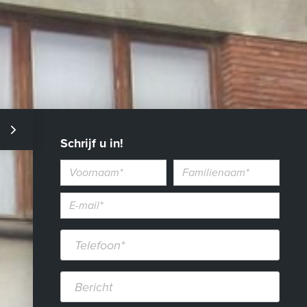
Schrijf u in!
Voornaam
Familienaam
E-
mailadres*
Telefoon*
Bericht