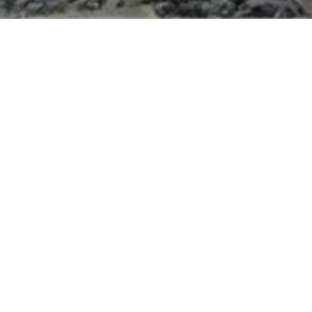
VERKOCHT
Valkenbergstraat 25, 9660 Brakel
Charmante halfopen bebouwing op 1292m² met
ZAT 18/9 – BEZOEKDAG OP AFSPRAAK 0488.85
gezellige tuin, terrassen en ruime parkeergeleg
lichtrijke leefruimte van 61m². Op...
De gegevens op deze website zijn louter infor
Locatie