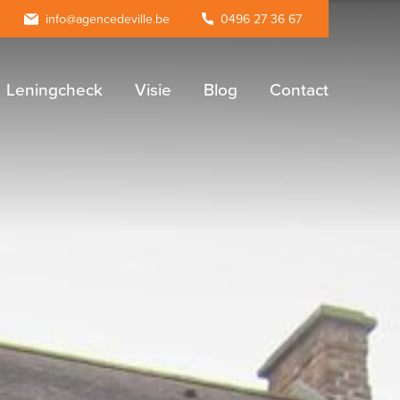
agram
info@agencedeville.be
0496 27 36 67
Leningcheck
Visie
Blog
Contact