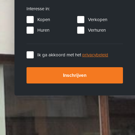
Interesse in:
Kopen
Verkopen
Huren
Verhuren
Ik ga akkoord met het
privacybeleid
Inschrijven