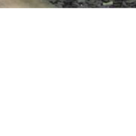
Onze specialiteit?
Verkopen op
eerste bezoekdag!
eid!
Contacteer ons.