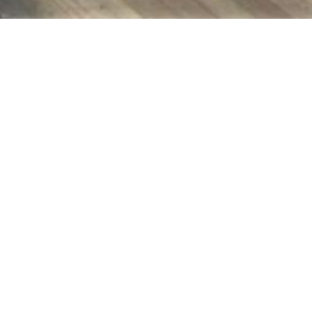
 gezellige tuin, terrassen en ruime parkeergelegenh
.81.84 Charmante halfopen bebouwing op 1292m² met
enheid! Landelijk uitzicht. Inkomhal met aansluitend de
matief.
Lees onze disclaimer.