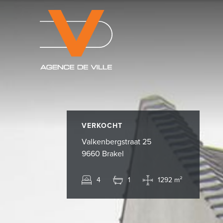
VERKOCHT
Valkenbergstraat 25
9660 Brakel
4
1
1292 m²