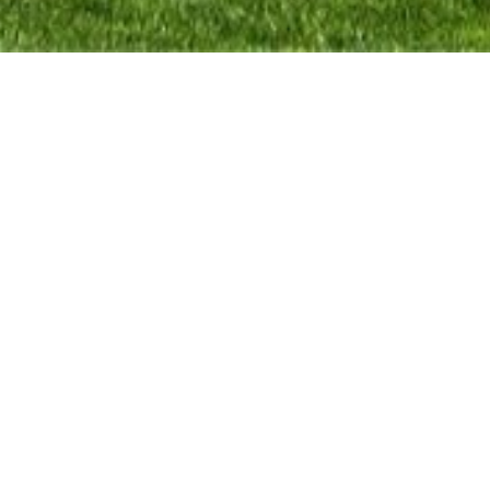
Onze specialiteit?
Verkopen op
eerste bezoekdag!
Contacteer ons.
g op