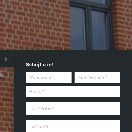
Schrijf u in!
Voornaam
Familienaam
E-
mailadres*
Telefoon*
Bericht