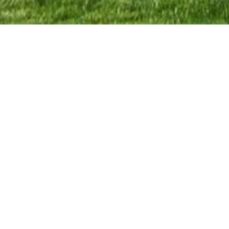
VERKOCHT
Steenhuizestraat 40, 9550 Sint-Lieven
ZATERDAG 6/4 – 1ste BEZOEKDAG OP AFSPR
pastorijwoning op 521m² met mooie aangelegd
ZATERDAG 6/4 – 1ste BEZOEKDAG OP AFSPRAAK
521m² met mooie aangelegde zuidgerichte tuin,
straatje. Inkomhal met apart toi...
De gegevens op deze website zijn louter infor