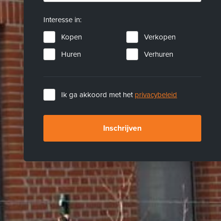
Interesse in:
Kopen
Verkopen
Huren
Verhuren
Ik ga akkoord met het
privacybeleid
Inschrijven