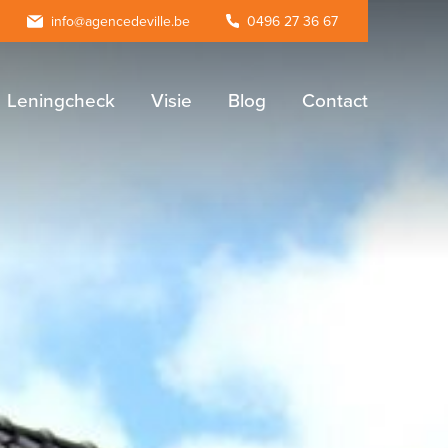
agram
info@agencedeville.be
0496 27 36 67
Leningcheck
Visie
Blog
Contact