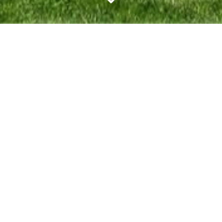
s-Esse
AAK 0488.85.81.84 Prachtig gerenoveerde
e zuidgerichte tuin, terras en tuinhuis!
 0488.85.81.84 Prachtig gerenoveerde pastorijwonin
 terras en tuinhuis! Gelegen in een rustig doodlopend
matief.
Lees onze disclaimer.