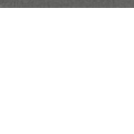
VERKOCHT
Schoolstraat 15, 9570 Sint-Maria-Lierde
Charmante gerenoveerde woning in 2008 op
VERKOCHT OP 1STE BEZOEKDAG!!! Charmante
aangelegde tuin en garage. Via de inkomhal me
met eiken parket, zeer veel lichtin...
De gegevens op deze website zijn louter infor
Locatie