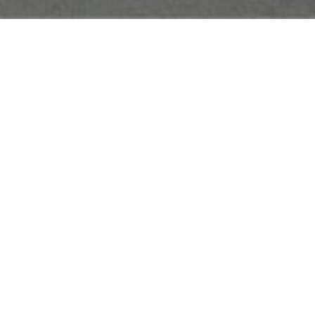
Onze specialiteit?
Verkopen op
eerste bezoekdag!
Contacteer ons.
6m²
Bekijk ons reeds
verhuurde pand in
Lierde