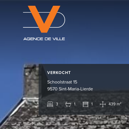
VERKOCHT
Schoolstraat 15
9570 Sint-Maria-Lierde
3
1
1
439 m²