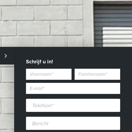
Schrijf u in!
Voornaam
Familienaam
E-
mailadres*
Telefoon*
Bericht