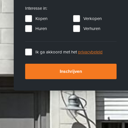
Interesse in:
Kopen
Verkopen
Huren
Verhuren
Ik ga akkoord met het
privacybeleid
Inschrijven