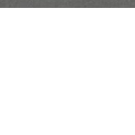
 439m² met mooie aangelegde tuin en garage.
 gerenoveerde woning in 2008 op 439m² met mooie
t apart toilet komen we in de gezellige leefruimte van 4
matief.
Lees onze disclaimer.