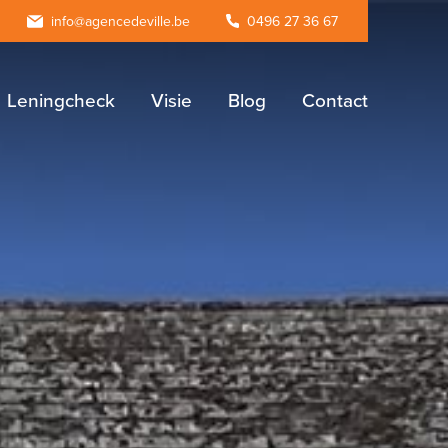
agram
info@agencedeville.be
0496 27 36 67
Leningcheck
Visie
Blog
Contact