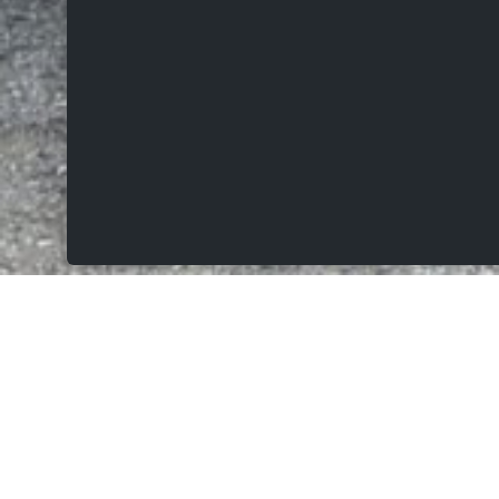
VERKOCHT
Rue saint-géréon 33b, 7864 Deux-Acren
Charmante gesloten bebouwing van 2013 op
198m² met mooie aangelegde tuin, terras en
garage.