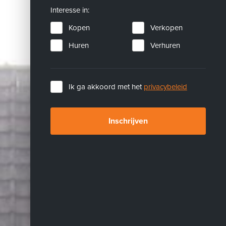
Interesse in:
Kopen
Verkopen
Huren
Verhuren
Ik ga akkoord met het
privacybeleid
Inschrijven