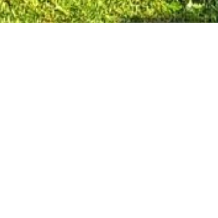
VERKOCHT
Puttestraat 45, 9620 Velzeke-Rudders
Prachtige open bebouwing op 1467m² met aang
Vlaamse Ardennen!
ZATERDAG 9/3 – 1STE BEZOEKDAG OP AFSPRA
met aangelegde zuidgerichte tuin, terras en op
panoramisch uitzicht op de velden. Inko...
De gegevens op deze website zijn louter infor