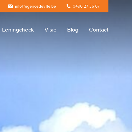
agram
info@agencedeville.be
0496 27 36 67
Leningcheck
Visie
Blog
Contact