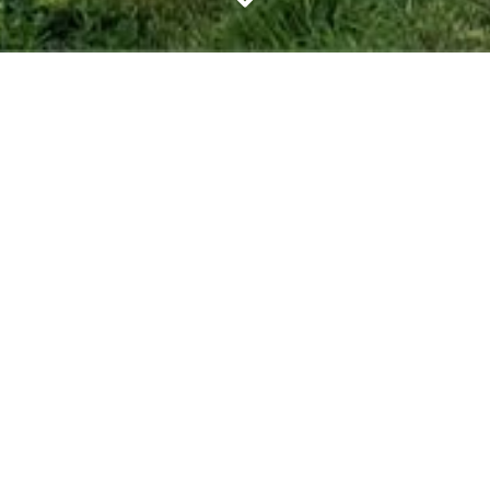
hove
elegde zuidgerichte tuin, terras en oprit, gelegen ha
AK 0488.85.81.84 Prachtige open bebouwing op 1467
rit, gelegen hartje Vlaamse Ardennen! Landelijk en
matief.
Lees onze disclaimer.