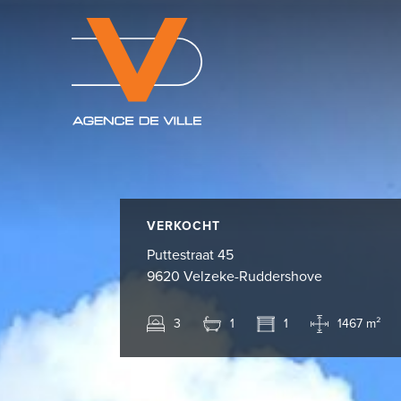
VERKOCHT
Puttestraat 45
9620 Velzeke-Ruddershove
3
1
1
1467 m²