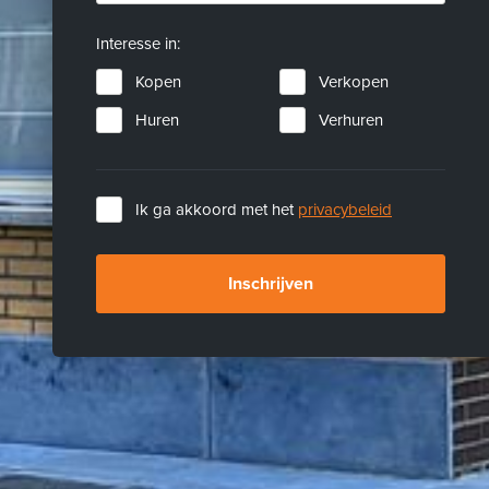
Interesse in:
Kopen
Verkopen
Huren
Verhuren
Ik ga akkoord met het
privacybeleid
Inschrijven