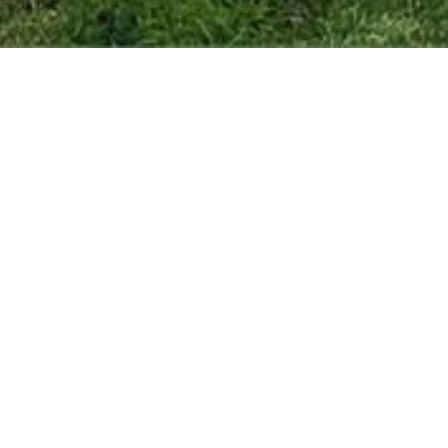
Onze specialiteit?
Verkopen op
eerste bezoekdag!
rtje
Contacteer ons.
m²