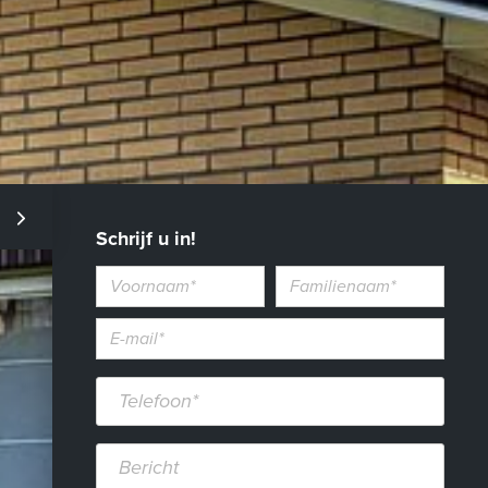
Schrijf u in!
Voornaam
Familienaam
E-
mailadres*
Telefoon*
Bericht