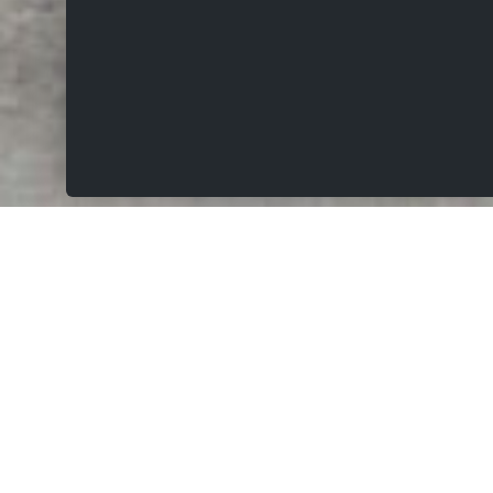
VERHUURD
Neerstraat 101, 9660 Brakel
Routebeschrijving:
Prachtig appartement met lift, 85m², zuidgericht