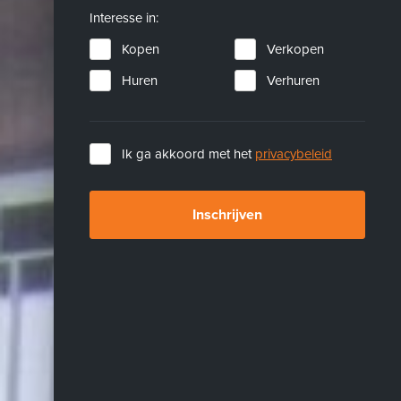
Interesse in:
Kopen
Verkopen
Huren
Verhuren
Ik ga akkoord met het
privacybeleid
Inschrijven