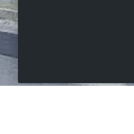
VERKOCHT
Melkbos 36, 9404 Aspelare
Prachtig te renoveren hoeve op 1591m² met
stallingen met landelijk karakter.