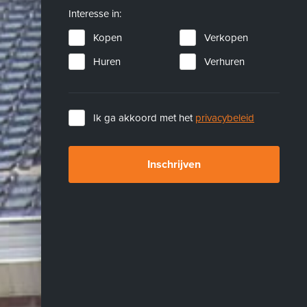
Interesse in:
Kopen
Verkopen
Huren
Verhuren
Ik ga akkoord met het
privacybeleid
Inschrijven