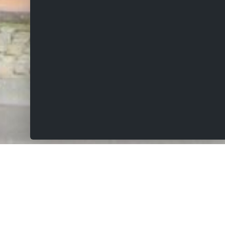
VERKOCHT
Kunnenbergstraat 4, 9660 Brakel
Charmante woning op 548m² met zonnige tuin en
twee staanplaatsen naast de woning.