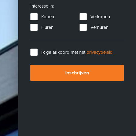
Interesse in:
Kopen
Verkopen
Huren
Verhuren
Ik ga akkoord met het
privacybeleid
Inschrijven