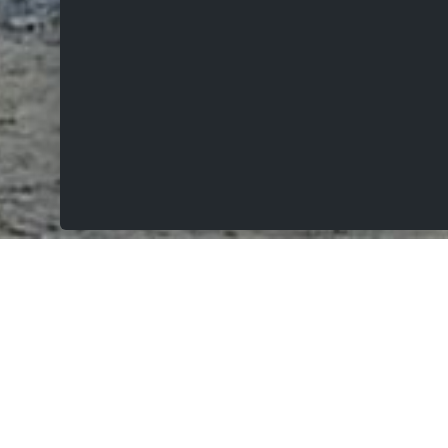
VERKOCHT
Kloosterstraat 63, 9620 Erwetegem
Woning 3 is een gesloten bebouwing
REEDS 65 % VERKOCHT!! Woning 3 is een gesloten
bebouwing bestaande uit: een inkomhal met apart