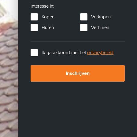
Interesse in:
Kopen
Verkopen
Huren
Verhuren
Ik ga akkoord met het
privacybeleid
Inschrijven