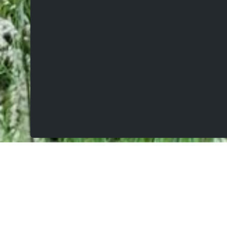
VERKOCHT
Kamerijkstraat 2, 9041 Oostakker
Prachtige open bebouwing op 821m² met
veranda, zonnige aangelegde tuin en rustige