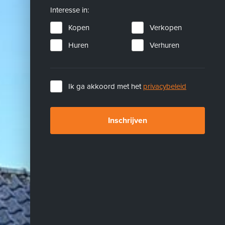
Interesse in:
Kopen
Verkopen
Huren
Verhuren
Ik ga akkoord met het
privacybeleid
Inschrijven