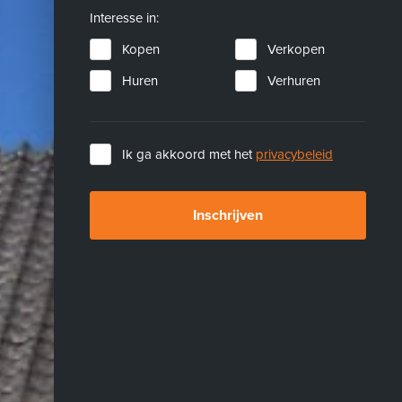
Interesse in:
Kopen
Verkopen
Huren
Verhuren
Ik ga akkoord met het
privacybeleid
Inschrijven