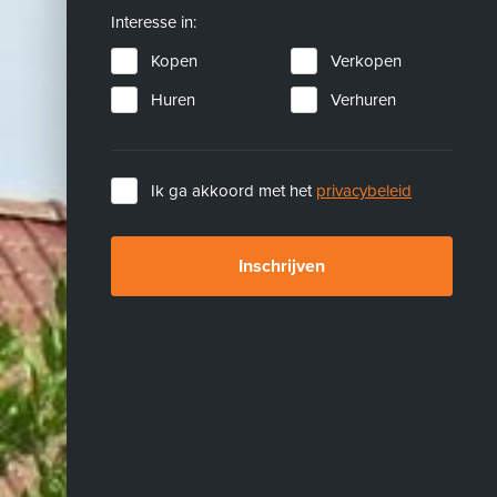
Interesse in:
Kopen
Verkopen
Huren
Verhuren
Ik ga akkoord met het
privacybeleid
Inschrijven