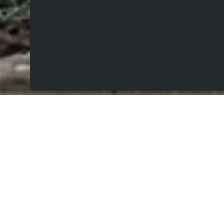
VERHUURD
Guilleminlaan 8 b2, 9500 Geraardsbergen
Routebeschrijving:
Prachtige koppelwoning met zonnig terras van