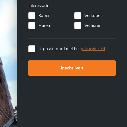
Interesse in:
Kopen
Verkopen
Huren
Verhuren
Ik ga akkoord met het
privacybeleid
Inschrijven