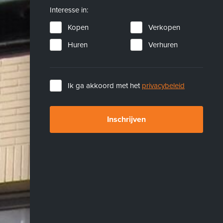
Interesse in:
Kopen
Verkopen
Huren
Verhuren
Ik ga akkoord met het
privacybeleid
Inschrijven