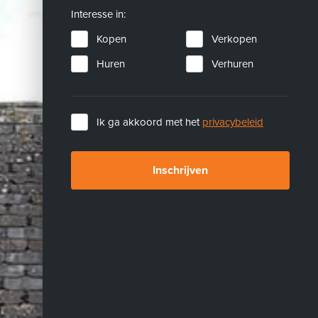
Interesse in:
Kopen
Verkopen
Huren
Verhuren
Ik ga akkoord met het
privacybeleid
Inschrijven