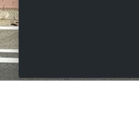
VERKOCHT
Elenestraat 203, 9620 Elene
Charmante woning met zuidgerichte tuin,
landelijk uitzicht en zij-ingang.