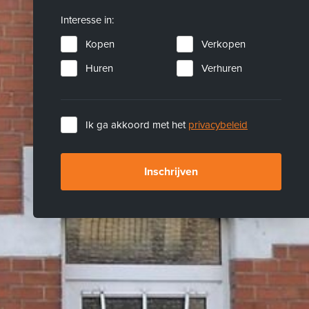
Interesse in:
Kopen
Verkopen
Huren
Verhuren
Ik ga akkoord met het
privacybeleid
Inschrijven