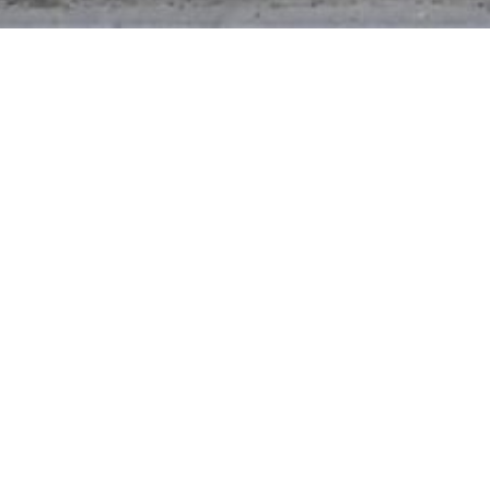
VERKOCHT
Edingseweg 331, 9500 Moerbeke
Op te frissen woning met zonnig tuintje!
ZAT 20/11 – 1STE BEZOEKDAG OP AFSPRAAK 048
Geraardsbergen! Via de inkomhal komen we in
met keramische kookplaat, dampk...
De gegevens op deze website zijn louter infor
Locatie