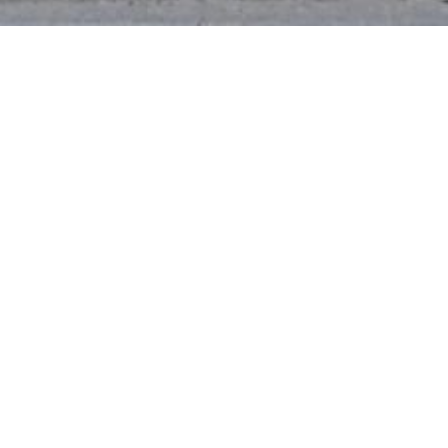
Onze specialiteit?
Verkopen op
eerste bezoekdag!
Contacteer ons.
m²
Bekijk ons reeds
verhuurde pand in
Geraardsbergen