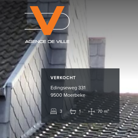
VERKOCHT
Edingseweg 331
9500 Moerbeke
3
1
70 m²