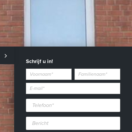
Schrijf u in!
Voornaam
Familienaam
E-
mailadres*
Telefoon*
Bericht