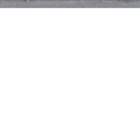
8.85.81.84 Op te frissen woning met zonnig tuintje te
 de leefruimte van 34m² met aansluitend de keuken v 10
matief.
Lees onze disclaimer.