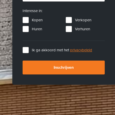
Interesse in:
Kopen
Verkopen
Huren
Verhuren
Ik ga akkoord met het
privacybeleid
Inschrijven