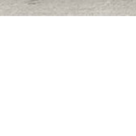
VERKOCHT
Dorpstraat 10, 9570 Lierde
Ruime en veelzijdige woning met grote tuin i
OPTIE
In hartje Sint-Maria-Lierde staat deze verrasse
tuin. Het pand werd jarenlang als bakkerij uit
is...
De gegevens op deze website zijn louter infor