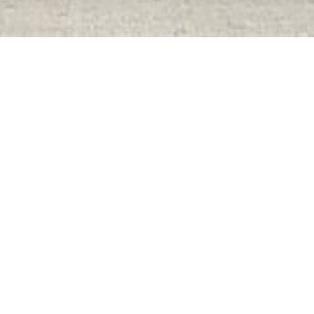
Onze specialiteit?
Verkopen op
eerste bezoekdag!
Contacteer ons.
grote
ek
Bekijk ons reeds
verhuurde pand in
Lierde