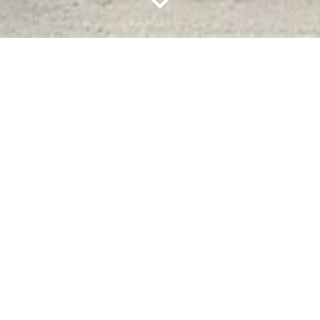
n het charmante Sint-Maria-Lierde
nd ruime en uiterst veelzijdige woning met een prachtige 
gebaat, maar vormt vandaag de ideale basis voor wie op zo
matief.
Lees onze disclaimer.