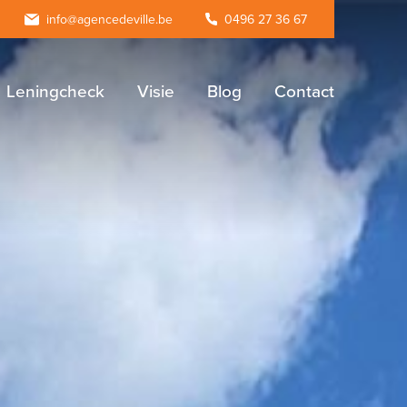
agram
info@agencedeville.be
0496 27 36 67
Leningcheck
Visie
Blog
Contact