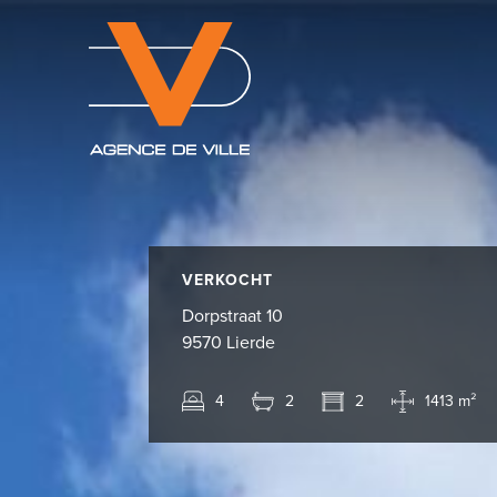
VERKOCHT
Dorpstraat 10
9570 Lierde
4
2
2
1413 m²