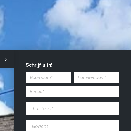
Schrijf u in!
Voornaam
Familienaam
E-
mailadres*
Telefoon*
Bericht