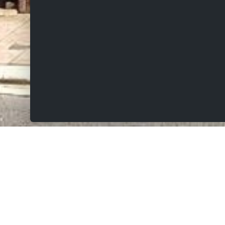
VERKOCHT
Deinsbekestraat 19, 9620 Zottegem
Charmante woning met 3 slaapkamers in centrum
Zottegem.
VRIJDAG 5/6 — 1ste BEZOEKDAG OP AFSPRAAK