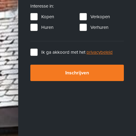
Interesse in:
Kopen
Verkopen
Huren
Verhuren
Ik ga akkoord met het
privacybeleid
Inschrijven