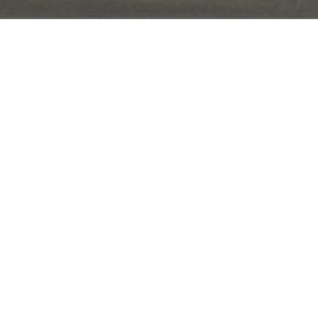
VERKOCHT
Chemin de mons à gand 183, 7864 De
Charmante gerenoveerde burgerwoning op 1106
ZAT 15/2 – 1STE BEZOEKDAG OP AFSPRAAK 04
1106m² met landelijk uitzicht, zonnig terras en 
apart toilet komen we in de...
De gegevens op deze website zijn louter infor
Locatie