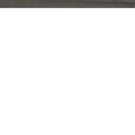
ux-Acren
m² met landelijk uitzicht, zonnig terras en tuin.
88.85.81.84 Charmante gerenoveerde burgerwoning o
tuin. Bereikbaar via padje zijkant tuin. Via de inkomhal me
matief.
Lees onze disclaimer.