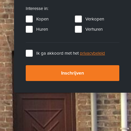
Interesse in:
Kopen
Verkopen
Huren
Verhuren
Ik ga akkoord met het
privacybeleid
Inschrijven