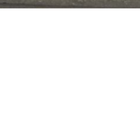
Onze specialiteit?
Verkopen op
eerste bezoekdag!
Contacteer ons.
p
t