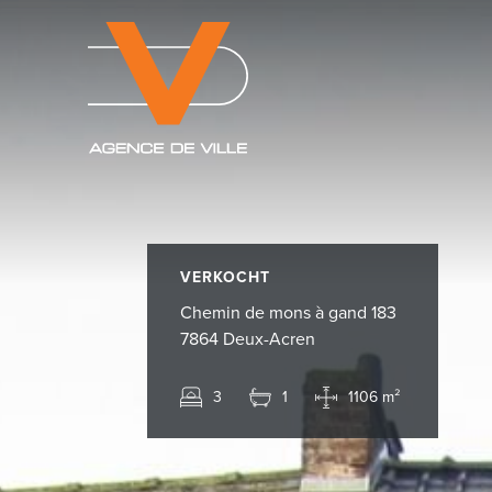
VERKOCHT
Chemin de mons à gand 183
7864 Deux-Acren
3
1
1106 m²