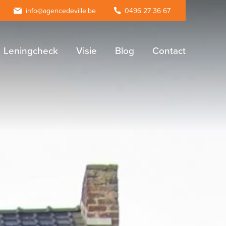
agram
info@agencedeville.be
0496 27 36 67
Leningcheck
Visie
Blog
Contact