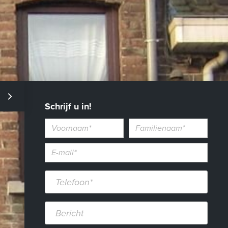
Schrijf u in!
Voornaam
Familienaam
E-
mailadres*
Telefoon*
Bericht