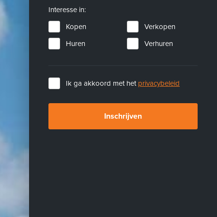
Interesse in:
Kopen
Verkopen
Huren
Verhuren
Ik ga akkoord met het
privacybeleid
Inschrijven