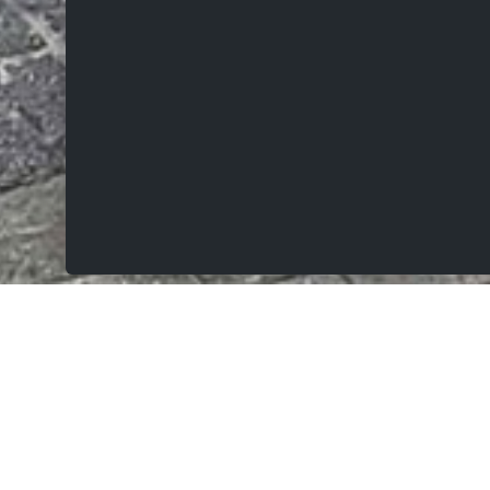
VERKOCHT
Bunderstraat 3, 9450 Haaltert
Volledig gerenoveerde, energiezuinige bungalow
op 556m² met prachtig aangelegde tuin. Topper!