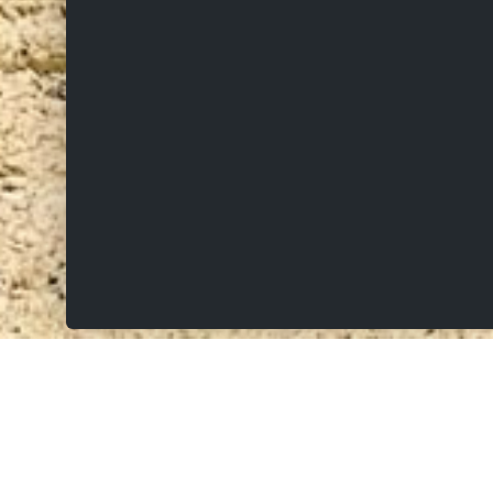
VERKOCHT
9700 Oudenaarde
Gelegen in het hartje van de Vlaamse Ardennen