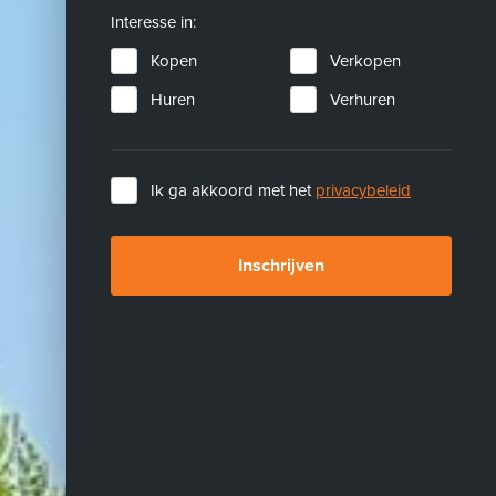
Interesse in:
Kopen
Verkopen
Huren
Verhuren
Ik ga akkoord met het
privacybeleid
Inschrijven